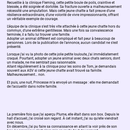
Recueillie à la clinique Fleming, cette petite boule de poils, craintive et
blessée, a été soignée et dorlotée. Sa fracture ouverte a malheureusement
nécessité une amputation. Mais cette jeune chatte a fait preuve d’une
résilience extraordinaire, d’une volonté de vivre impressionnante, offrant
un véritable exemple de courage.
L’équipe de la clinique s’est très vite attachée à cette jeune chatte hors du
commun, d’une extrême gentillesse. Mais une fois sa convalescence
terminée, il a fallu lui trouver une famille.
Adopter un animal différent est compliqué et fait peur à beaucoup de
personnes. Lors de la publication de l’annonce, aucun candidat ne s’est
présenté.
Lorsque j’ai vu la photo de cette jolie petite louloute, j’ai immédiatement
craqué. Pourtant, adopter un jeune animal avec deux chats seniors, dont
un malade, ne me semblait pas raisonnable.
Allant régulièrement à la clinique pour les soins de Tom, je demandais
souvent aux ASV si cette jeune chatte avait trouvé sa famille.
Malheureusement… non.
Et puis, une nuit, Princesse m’a envoyé un message : elle me demandait
de l’accueillir dans notre famille.
La première fois que j’ai aperçu Plume, elle était dans son box. Depuis le
hall d’accueil, j’ai croisé son regard. À cet instant, j’ai su qu’elle viendrait
avec nous.
En décembre, j’ai pu faire sa connaissance en allant la voir près de son