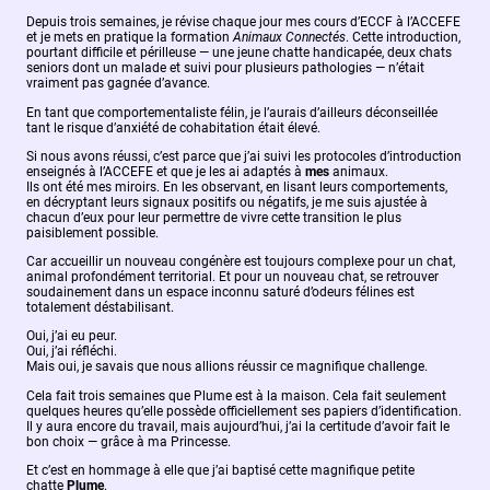
Depuis trois semaines, je révise chaque jour mes cours d’ECCF à l’ACCEFE
et je mets en pratique la formation
Animaux Connectés
. Cette introduction,
pourtant difficile et périlleuse — une jeune chatte handicapée, deux chats
seniors dont un malade et suivi pour plusieurs pathologies — n’était
vraiment pas gagnée d’avance.
En tant que comportementaliste félin, je l’aurais d’ailleurs déconseillée
tant le risque d’anxiété de cohabitation était élevé.
Si nous avons réussi, c’est parce que j’ai suivi les protocoles d’introduction
enseignés à l’ACCEFE et que je les ai adaptés à
mes
animaux.
Ils ont été mes miroirs. En les observant, en lisant leurs comportements,
en décryptant leurs signaux positifs ou négatifs, je me suis ajustée à
chacun d’eux pour leur permettre de vivre cette transition le plus
paisiblement possible.
Car accueillir un nouveau congénère est toujours complexe pour un chat,
animal profondément territorial. Et pour un nouveau chat, se retrouver
soudainement dans un espace inconnu saturé d’odeurs félines est
totalement déstabilisant.
Oui, j’ai eu peur.
Oui, j’ai réfléchi.
Mais oui, je savais que nous allions réussir ce magnifique challenge.
Cela fait trois semaines que Plume est à la maison. Cela fait seulement
quelques heures qu’elle possède officiellement ses papiers d’identification.
Il y aura encore du travail, mais aujourd’hui, j’ai la certitude d’avoir fait le
bon choix — grâce à ma Princesse.
Et c’est en hommage à elle que j’ai baptisé cette magnifique petite
chatte
Plume
.