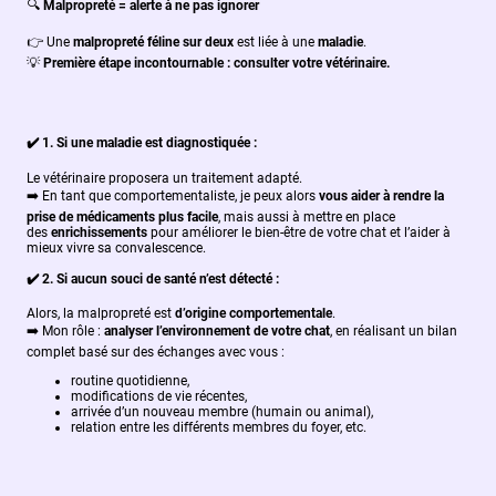
🔍
Malpropreté = alerte à ne pas ignorer
👉
Une
malpropreté féline sur deux
est liée à une
maladie
.
💡
Première étape incontournable : consulter votre vétérinaire.
✔️
1. Si une maladie est diagnostiquée :
Le vétérinaire proposera un traitement adapté.
➡️
En tant que comportementaliste, je peux alors
vous aider à rendre la
prise de médicaments plus facile
, mais aussi à mettre en place
des
enrichissements
pour améliorer le bien-être de votre chat et l’aider à
mieux vivre sa convalescence.
✔️
2. Si aucun souci de santé n’est détecté :
Alors, la malpropreté est
d’origine comportementale
.
➡️
Mon rôle :
analyser l’environnement de votre chat
, en réalisant un bilan
complet basé sur des échanges avec vous :
routine quotidienne,
modifications de vie récentes,
arrivée d’un nouveau membre (humain ou animal),
relation entre les différents membres du foyer, etc.