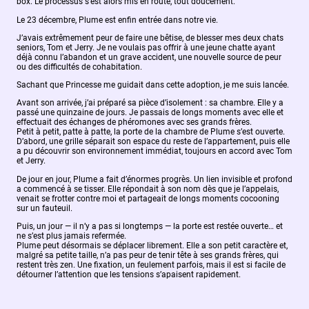
box. Le processus s’est alors mis en route, tout doucement.
Le 23 décembre, Plume est enfin entrée dans notre vie.
J’avais extrêmement peur de faire une bêtise, de blesser mes deux chats
seniors, Tom et Jerry. Je ne voulais pas offrir à une jeune chatte ayant
déjà connu l’abandon et un grave accident, une nouvelle source de peur
ou des difficultés de cohabitation.
Sachant que Princesse me guidait dans cette adoption, je me suis lancée.
Avant son arrivée, j’ai préparé sa pièce d’isolement : sa chambre. Elle y a
passé une quinzaine de jours. Je passais de longs moments avec elle et
effectuait des échanges de phéromones avec ses grands frères.
Petit à petit, patte à patte, la porte de la chambre de Plume s’est ouverte.
D’abord, une grille séparait son espace du reste de l’appartement, puis elle
a pu découvrir son environnement immédiat, toujours en accord avec Tom
et Jerry.
De jour en jour, Plume a fait d’énormes progrès. Un lien invisible et profond
a commencé à se tisser. Elle répondait à son nom dès que je l’appelais,
venait se frotter contre moi et partageait de longs moments cocooning
sur un fauteuil.
Puis, un jour — il n’y a pas si longtemps — la porte est restée ouverte… et
ne s’est plus jamais refermée.
Plume peut désormais se déplacer librement. Elle a son petit caractère et,
malgré sa petite taille, n’a pas peur de tenir tête à ses grands frères, qui
restent très zen. Une fixation, un feulement parfois, mais il est si facile de
détourner l’attention que les tensions s’apaisent rapidement.