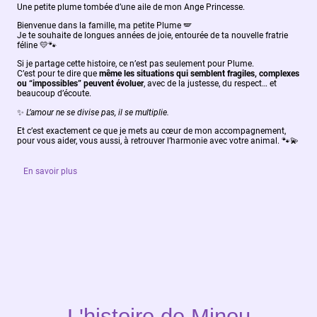
Une petite plume tombée d’une aile de mon Ange Princesse.
Bienvenue dans la famille, ma petite Plume
🪽
Je te souhaite de longues années de joie, entourée de ta nouvelle fratrie
féline
💛🐾
Si je partage cette histoire, ce n’est pas seulement pour Plume.
C’est pour te dire que
même les situations qui semblent fragiles, complexes
ou “impossibles” peuvent évoluer
, avec de la justesse, du respect… et
beaucoup d’écoute.
✨
L’amour ne se divise pas, il se multiplie.
Et c’est exactement ce que je mets au cœur de mon accompagnement,
pour vous aider, vous aussi, à retrouver l’harmonie avec votre animal.
🐾💫
En savoir plus
L'histoire de Minou